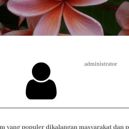
administrator
um
yang populer dikalangan masyarakat dan p