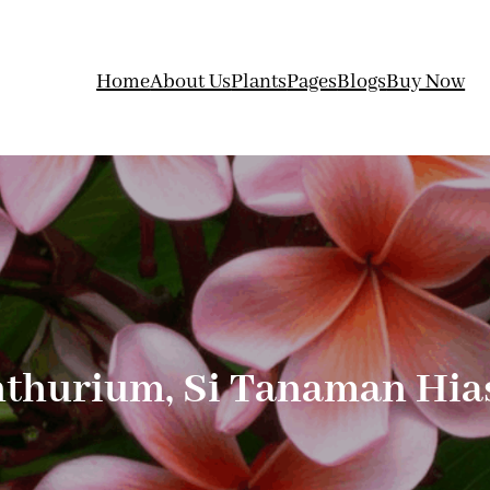
Home
About Us
Plants
Pages
Blogs
Buy Now
nthurium, Si Tanaman Hia