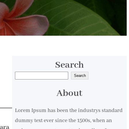
Search
S
Search
e
About
a
r
Lorem Ipsum has been the industrys standard
c
dummy text ever since the 1500s, when an
h
ara