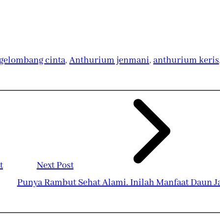
gelombang cinta
, 
Anthurium jenmani
, 
anthurium keris
t
Next Post
Punya Rambut Sehat Alami. Inilah Manfaat Daun 