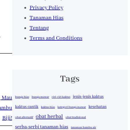
Privacy Policy
Tanaman Hias
Tentang
, 
Terms and Conditions
Tags
jenis-jenis kaktus
Mau
bunga hias
bunga mawar
ciri-ciri kaktus
kaktus cantik
kesehatan
Jambu
kaktus hias
kategori bunga mawar
obat herbal
Biji!
obat alternatif
obat tradisional
serba-serbi tanaman hias
tanaman bambu air