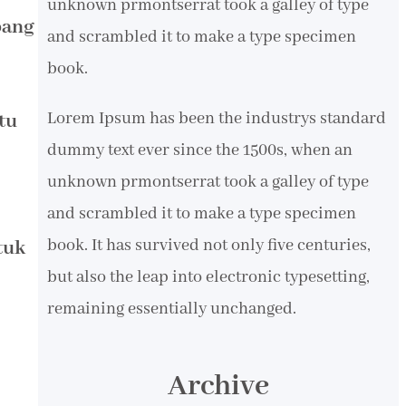
unknown prmontserrat took a galley of type
bang
and scrambled it to make a type specimen
book.
Lorem Ipsum has been the industrys standard
tu
dummy text ever since the 1500s, when an
unknown prmontserrat took a galley of type
and scrambled it to make a type specimen
book. It has survived not only five centuries,
tuk
but also the leap into electronic typesetting,
remaining essentially unchanged.
Archive