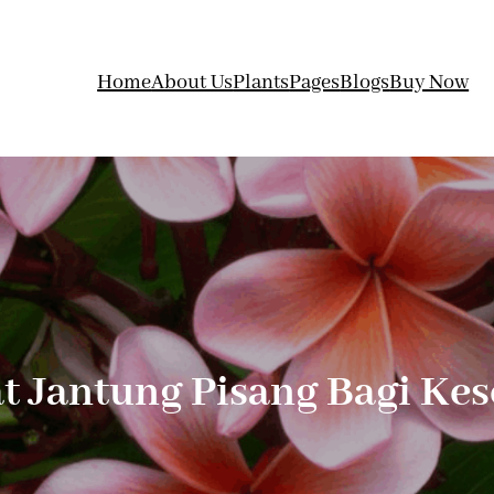
Home
About Us
Plants
Pages
Blogs
Buy Now
t Jantung Pisang Bagi Ke