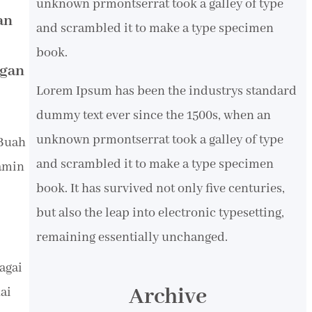
unknown prmontserrat took a galley of type
an
and scrambled it to make a type specimen
book.
ngan
Lorem Ipsum has been the industrys standard
dummy text ever since the 1500s, when an
unknown prmontserrat took a galley of type
 Buah
and scrambled it to make a type specimen
tamin
book. It has survived not only five centuries,
but also the leap into electronic typesetting,
remaining essentially unchanged.
agai
Archive
ai