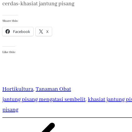
cerdas-khasiat jantung pisang
Share this:
Facebook
X
Like this:
Hortikultura
, 
Tanaman Obat
jantung pisang mengatasi sembelit
, 
khasiat jantung pi
pisang