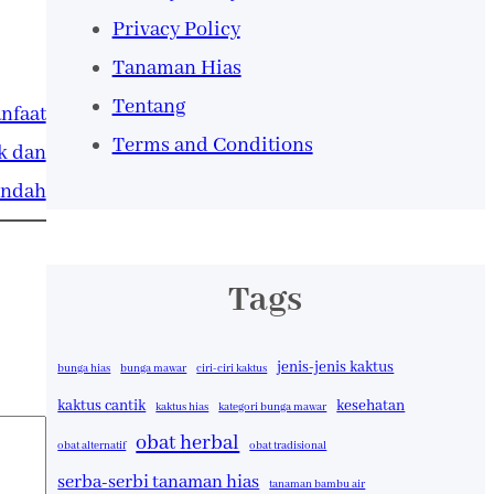
Privacy Policy
Tanaman Hias
Tentang
nfaat
Terms and Conditions
k dan
Indah
Tags
jenis-jenis kaktus
bunga hias
bunga mawar
ciri-ciri kaktus
kaktus cantik
kesehatan
kaktus hias
kategori bunga mawar
obat herbal
obat alternatif
obat tradisional
serba-serbi tanaman hias
tanaman bambu air