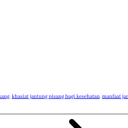
sang
, 
khasiat jantung pisang bagi kesehatan
, 
manfaat ja