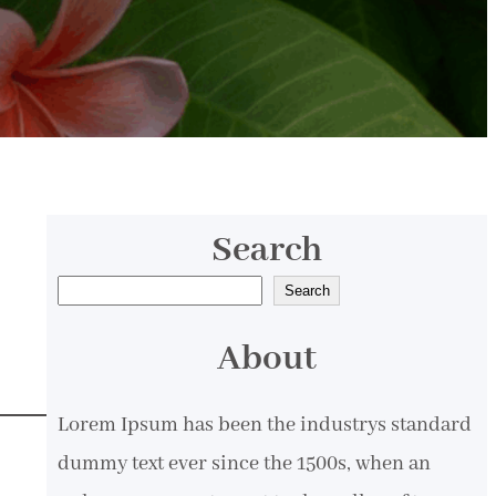
Search
S
Search
e
About
a
r
Lorem Ipsum has been the industrys standard
c
dummy text ever since the 1500s, when an
h