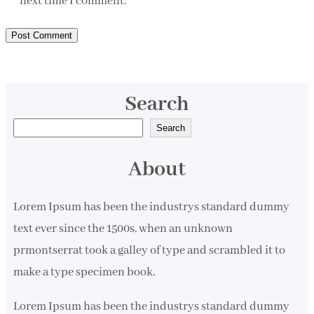
next time I comment.
Search
S
Search
e
About
a
r
Lorem Ipsum has been the industrys standard dummy
c
text ever since the 1500s, when an unknown
h
prmontserrat took a galley of type and scrambled it to
make a type specimen book.
Lorem Ipsum has been the industrys standard dummy