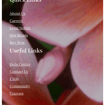
About Us
Careers
Legal Notice
Our Stores
Buy Now
Useful Links
.
Help Centre
Contact Us
FAQs
Community
Courses