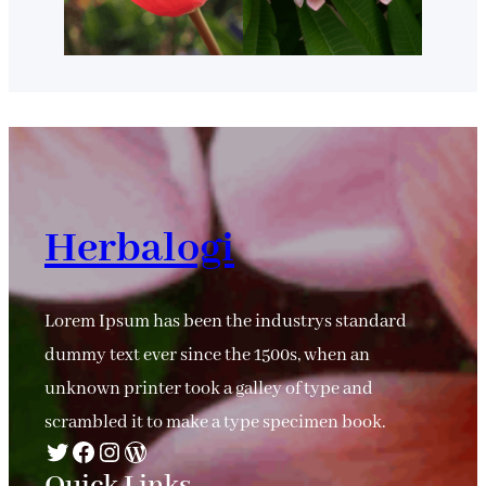
Herbalogi
Lorem Ipsum has been the industrys standard
dummy text ever since the 1500s, when an
unknown printer took a galley of type and
scrambled it to make a type specimen book.
Twitter
Facebook
Instagram
WordPress
Quick Links