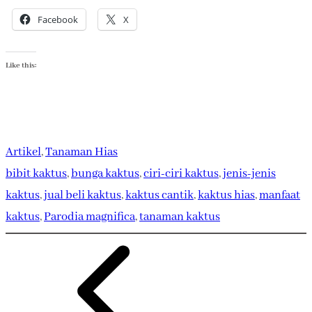
Facebook
X
Like this:
Artikel
, 
Tanaman Hias
bibit kaktus
, 
bunga kaktus
, 
ciri-ciri kaktus
, 
jenis-jenis
kaktus
, 
jual beli kaktus
, 
kaktus cantik
, 
kaktus hias
, 
manfaat
kaktus
, 
Parodia magnifica
, 
tanaman kaktus