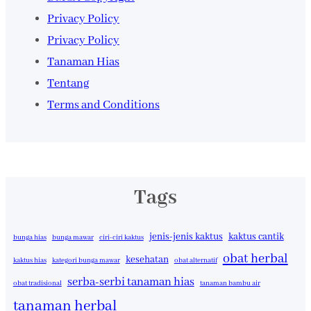
Privacy Policy
Privacy Policy
Tanaman Hias
Tentang
Terms and Conditions
Tags
jenis-jenis kaktus
kaktus cantik
bunga hias
bunga mawar
ciri-ciri kaktus
obat herbal
kesehatan
kaktus hias
kategori bunga mawar
obat alternatif
serba-serbi tanaman hias
obat tradisional
tanaman bambu air
tanaman herbal