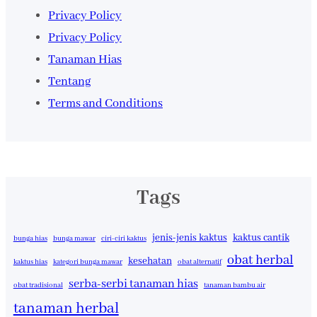
Privacy Policy
Privacy Policy
Tanaman Hias
Tentang
Terms and Conditions
Tags
jenis-jenis kaktus
kaktus cantik
bunga hias
bunga mawar
ciri-ciri kaktus
obat herbal
kesehatan
kaktus hias
kategori bunga mawar
obat alternatif
serba-serbi tanaman hias
obat tradisional
tanaman bambu air
tanaman herbal