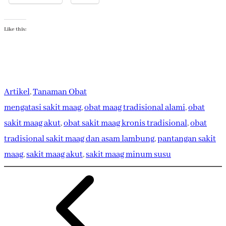
Like this:
Artikel
, 
Tanaman Obat
mengatasi sakit maag
, 
obat maag tradisional alami
, 
obat
sakit maag akut
, 
obat sakit maag kronis tradisional
, 
obat
tradisional sakit maag dan asam lambung
, 
pantangan sakit
maag
, 
sakit maag akut
, 
sakit maag minum susu