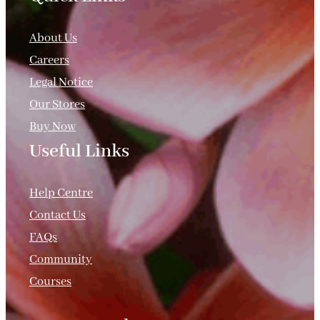
About Us
Careers
Legal Notice
Our Stores
Buy Now
Useful Links
.
Help Centre
Contact Us
FAQs
Community
Courses