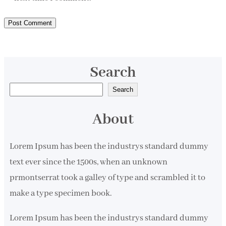
Search
S
Search
e
About
a
r
Lorem Ipsum has been the industrys standard dummy
c
text ever since the 1500s, when an unknown
h
prmontserrat took a galley of type and scrambled it to
make a type specimen book.
Lorem Ipsum has been the industrys standard dummy