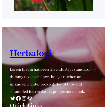
Herbalogi
Lorem Ipsum has been the industrys standard
dummy text ever since the 1500s, when an
unknown printer took a galley of type and
scrambled it to make a type specimen book.
Twitter
Facebook
Instagram
WordPress
Quick Links