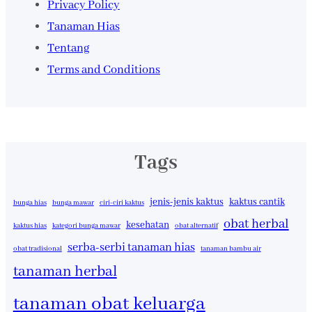
Privacy Policy
Tanaman Hias
Tentang
Terms and Conditions
Tags
jenis-jenis kaktus
kaktus cantik
bunga hias
bunga mawar
ciri-ciri kaktus
obat herbal
kesehatan
kaktus hias
kategori bunga mawar
obat alternatif
serba-serbi tanaman hias
obat tradisional
tanaman bambu air
tanaman herbal
tanaman obat keluarga