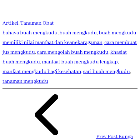
Artikel
, 
Tanaman Obat
bahaya buah mengkudu
, 
buah mengkudu
, 
buah mengkudu
memiliki nilai manfaat dan keanekaragaman
, 
cara membuat
jus mengkudu
, 
cara mengolah buah mengkudu
, 
khasiat
buah mengkudu
, 
manfaat buah mengkudu lengkap
, 
manfaat mengkudu bagi kesehatan
, 
sari buah mengkudu
, 
tanaman mengkudu
Prev Post
Bunga