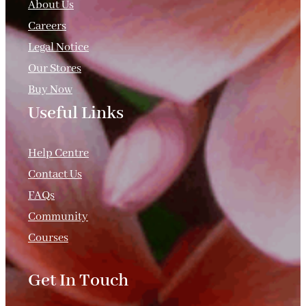
About Us
Careers
Legal Notice
Our Stores
Buy Now
Useful Links
.
Help Centre
Contact Us
FAQs
Community
Courses
Get In Touch