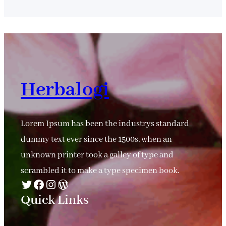
Herbalogi
Lorem Ipsum has been the industrys standard
dummy text ever since the 1500s, when an
unknown printer took a galley of type and
scrambled it to make a type specimen book.
Twitter
Facebook
Instagram
WordPress
Quick Links