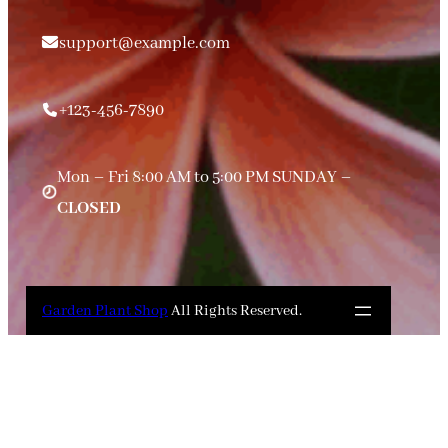
support@example.com
+123-456-7890
Mon – Fri 8:00 AM to 5:00 PM SUNDAY –
CLOSED
Garden Plant Shop
All Rights Reserved.