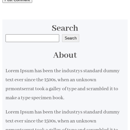
Search
S
Search
e
About
a
r
Lorem Ipsum has been the industrys standard dummy
c
text ever since the 1500s, when an unknown
h
prmontserrat took a galley of type and scrambled it to
make a type specimen book.
Lorem Ipsum has been the industrys standard dummy
text ever since the 1500s, when an unknown