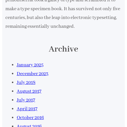
prmontserrat took a galley of type and scrambled it to
make a type specimen book. It has survived not only five
centuries, but also the leap into electronic typesetting,
remaining essentially unchanged.
Archive
January 2025
December 2023
July 2018
August 2017
July 2017
April 2017
October 2016
August 2016