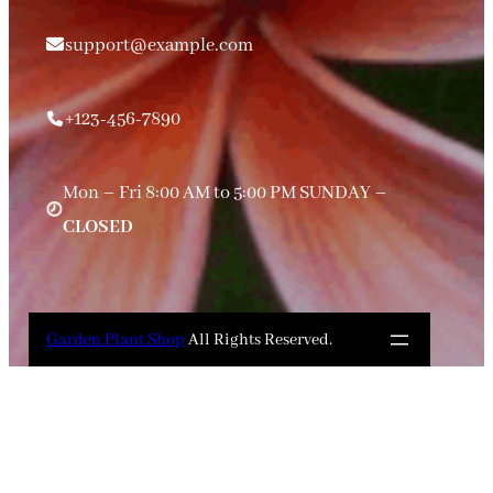
support@example.com
+123-456-7890
Mon – Fri 8:00 AM to 5:00 PM SUNDAY –
CLOSED
Garden Plant Shop
All Rights Reserved.