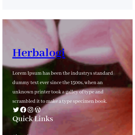
Herbalogi
Lorem Ipsum has been the industrys standard
dummy text ever since the 1500s, when an
unknown printer took a galley of type and
scrambled it to make a type specimen book.
Twitter
Facebook
Instagram
WordPress
Quick Links