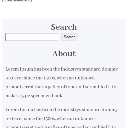
Search
S
Search
e
About
a
r
Lorem Ipsum has been the industrys standard dummy
c
text ever since the 1500s, when an unknown
h
prmontserrat took a galley of type and scrambled it to
make a type specimen book.
Lorem Ipsum has been the industrys standard dummy
text ever since the 1500s, when an unknown
prmontserrat took a galley of type and scrambled it to