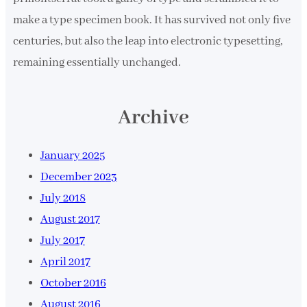
make a type specimen book. It has survived not only five
centuries, but also the leap into electronic typesetting,
remaining essentially unchanged.
Archive
January 2025
December 2023
July 2018
August 2017
July 2017
April 2017
October 2016
August 2016