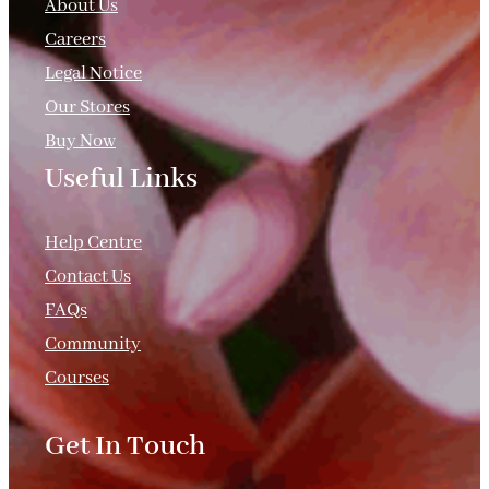
About Us
Careers
Legal Notice
Our Stores
Buy Now
Useful Links
.
Help Centre
Contact Us
FAQs
Community
Courses
Get In Touch