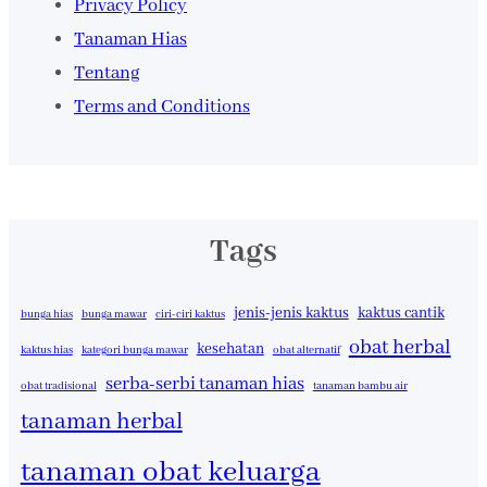
Privacy Policy
Tanaman Hias
Tentang
Terms and Conditions
Tags
jenis-jenis kaktus
kaktus cantik
bunga hias
bunga mawar
ciri-ciri kaktus
obat herbal
kesehatan
kaktus hias
kategori bunga mawar
obat alternatif
serba-serbi tanaman hias
obat tradisional
tanaman bambu air
tanaman herbal
tanaman obat keluarga